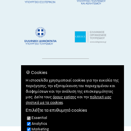
🍪 Cookies
Η ιστοσελίδα χρησιμοποιεί cookies για την ευκολία της
περιήγησης, την εξατομίκευση του περιεχομένου και
διαφημίσεων και την ανάλυση της επισκεψιμότητας
μας. Δείτε τους
όρους χρήσης
και την
πολιτική μας
σχετικά με τα cookies
.
Επιλέξτε τα επιθυμητά cookies
ΟΡΟΙ ΧΡΗΣΗΣ
|
ΠΟΛΙΤΙΚΗ ΠΕΡΙ COOKIES
Essential
Analytics
Marketing