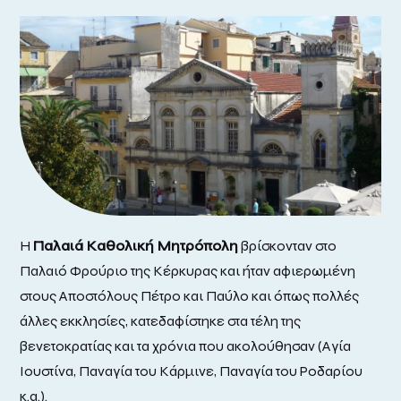
Η
Παλαιά Καθολική Μητρόπολη
βρίσκονταν στο
Παλαιό Φρούριο της Κέρκυρας και ήταν αφιερωμένη
στους Αποστόλους Πέτρο και Παύλο και όπως πολλές
άλλες εκκλησίες, κατεδαφίστηκε στα τέλη της
βενετοκρατίας και τα χρόνια που ακολούθησαν (Αγία
Ιουστίνα, Παναγία του Κάρμινε, Παναγία του Ροδαρίου
κ.α.).