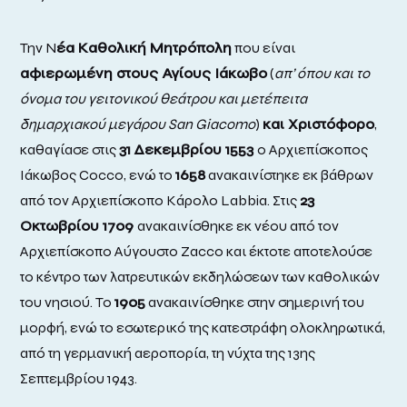
Την Ν
έα Καθολική Μητρόπολη
που είναι
αφιερωμένη στους Αγίους Ιάκωβο
(
απ’ όπου και το
όνομα του γειτονικού θεάτρου και μετέπειτα
δημαρχιακού μεγάρου San Giacomo
)
και Χριστόφορο
,
καθαγίασε στις
31 Δεκεμβρίου 1553
ο Αρχιεπίσκοπος
Ιάκωβος Cocco, ενώ το
1658
ανακαινίστηκε εκ βάθρων
από τον Αρχιεπίσκοπο Κάρολο Labbia. Στις
23
Οκτωβρίου 1709
ανακαινίσθηκε εκ νέου από τον
Αρχιεπίσκοπο Αύγουστο Zacco και έκτοτε αποτελούσε
το κέντρο των λατρευτικών εκδηλώσεων των καθολικών
του νησιού. Το
1905
ανακαινίσθηκε στην σημερινή του
μορφή, ενώ το εσωτερικό της κατεστράφη ολοκληρωτικά,
από τη γερμανική αεροπορία, τη νύχτα της 13ης
Σεπτεμβρίου 1943.