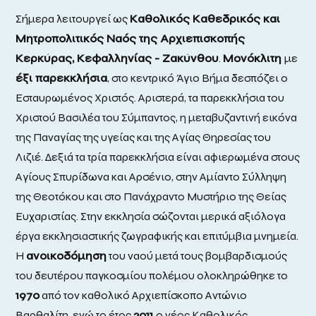
Σήμερα λειτουργεί ως
Καθολικός Καθεδρικός και
Μητροπολιτικός Ναός της Αρχιεπισκοπής
Κερκύρας, Κεφαλληνίας - Ζακύνθου
.
Μονόκλιτη
με
έξι παρεκκλήσια
, στο κεντρικό Άγιο Βήμα δεσπόζει ο
Εσταυρωμένος Χριστός. Αριστερά, τα παρεκκλήσια του
Χριστού Βασιλέα του Σύμπαντος, η μεταβυζαντινή εικόνα
της Παναγίας της υγείας και της Αγίας Θηρεσίας του
Λιζιέ. Δεξιά τα τρία παρεκκλήσια είναι αφιερωμένα στους
Αγίους Σπυρίδωνα και Αρσένιο, στην Αμίαντο Σύλληψη
της Θεοτόκου και στο Πανάχραντο Μυστήριο της Θείας
Ευχαριστίας. Στην εκκλησία σώζονται μερικά αξιόλογα
έργα εκκλησιαστικής ζωγραφικής και επιτύμβια μνημεία.
Η
ανοικοδόμηση
του ναού μετά τους βομβαρδισμούς
του δευτέρου παγκοσμίου πολέμου ολοκληρώθηκε το
1970
από τον καθολικό Αρχιεπίσκοπο Αντώνιο
Βαρθαλίτη, ενώ το έτος
2011
ο νέος Καθολικός