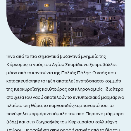
Ένα από τα πιο σημαντικά βυζαντινά μνημεία της
Κέρκυρας, ο ναός του Αγίου Σπυρίδωνα ξεπροβάλλει
μέσα από τα καντούνια της Παλιάς Πόλης. Ο ναός που
κατασκευάστηκε το 1589 αποτελεί αναπόσπαστο κομμάτι
της Κερκυραϊκής κουλτούρας και κληρονομιάς. Ιδιαίτερα
στοιχεία του ναού αποτελούν το εντυπωσιακό μαρμάρινο
πλαίσιο στη θύρα, το πυργοειδές καμπαναριό του, το
πανύψηλο μαρμάρινο τέμπλο του από Παριανό μάρμαρο
(1864) και οι 17 ζωγραφιές του Κερκυραίου καλλιτέχνη
Σπύρου Προσαλέντη στην οροφή σκηνές από το βίο του