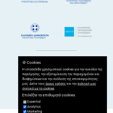
🍪 Cookies
Η ιστοσελίδα χρησιμοποιεί cookies για την ευκολία της
περιήγησης, την εξατομίκευση του περιεχομένου και
διαφημίσεων και την ανάλυση της επισκεψιμότητας
μας. Δείτε τους
όρους χρήσης
και την
πολιτική μας
σχετικά με τα cookies
.
Επιλέξτε τα επιθυμητά cookies
ΟΡΟΙ ΧΡΗΣΗΣ
|
ΠΟΛΙΤΙΚΗ ΠΕΡΙ COOKIES
Essential
Analytics
Marketing